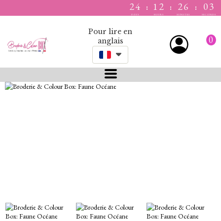
24
12
26
03
:
:
:
DAYS
HOURS
MINUTES
SECONDS
Pour lire en
0
anglais