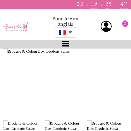
22
19
25
47
:
:
:
DAYS
HOURS
MINUTES
SECONDS
Pour lire en
0
anglais